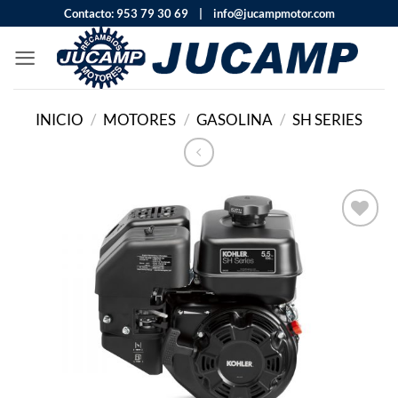
Saltar
Contacto:
953 79 30 69 |
info@jucampmotor.com
al
contenido
INICIO
/
MOTORES
/
GASOLINA
/
SH SERIES
Añadir
a la
lista
de
deseos