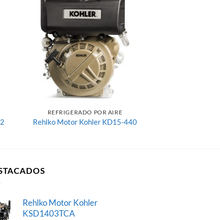
dir
Añadir
la
a la
a de
lista de
eos
deseos
REFRIGERADO POR AIRE
/2
Rehlko Motor Kohler KD15-440
STACADOS
Rehlko Motor Kohler
KSD1403TCA