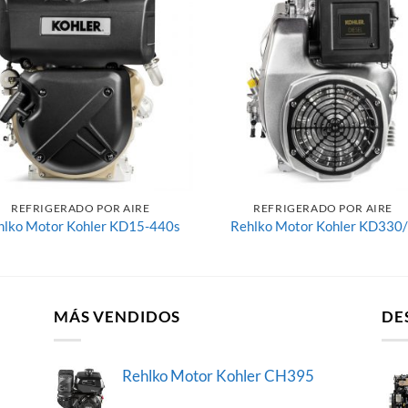
Añadir
Aña
a la
a 
lista de
list
deseos
des
REFRIGERADO POR AIRE
REFRIGERADO POR AIRE
hlko Motor Kohler KD15-440s
Rehlko Motor Kohler KD330
MÁS VENDIDOS
DE
Rehlko Motor Kohler CH395