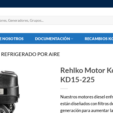
E NOSOTROS
DOCUMENTACIÓN
RECAMBIOS K
REFRIGERADO POR AIRE
Rehlko Motor K
KD15-225
Añadir
a la
lista
de
Nuestros motores diesel enfr
deseos
están diseñados con filtros d
generación para aumentar la