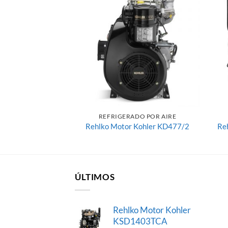
Añadir
Añadir
a la
a la
lista de
lista de
deseos
deseos
DO POR AIRE
REFRIGERADO POR AIRE
 Kohler KD425/2
Rehlko Motor Kohler KD477/2
Re
ÚLTIMOS
Rehlko Motor Kohler
KSD1403TCA