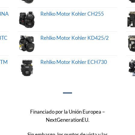
03NA
Rehlko Motor Kohler CH255
3TC
Rehlko Motor Kohler KD425/2
4TM
Rehlko Motor Kohler ECH730
Financiado por la Unión Europea –
NextGenerationEU.
Sin embargo, los puntos de vista y las