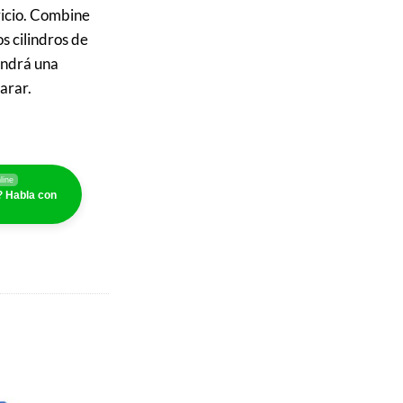
icio.
Combine
os cilindros de
endrá una
arar.
line
 Habla con